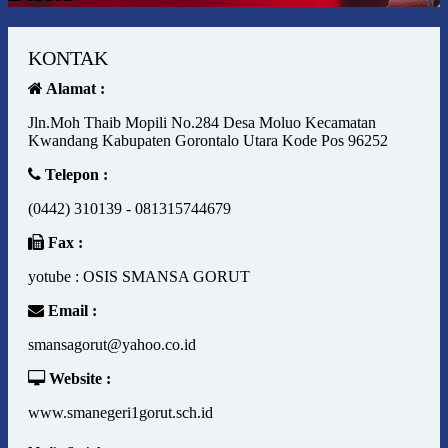
KONTAK
Alamat :
Jln.Moh Thaib Mopili No.284 Desa Moluo Kecamatan
Kwandang Kabupaten Gorontalo Utara Kode Pos 96252
Telepon :
(0442) 310139 - 081315744679
Fax :
yotube : OSIS SMANSA GORUT
Email :
smansagorut@yahoo.co.id
Website :
www.smanegeri1gorut.sch.id