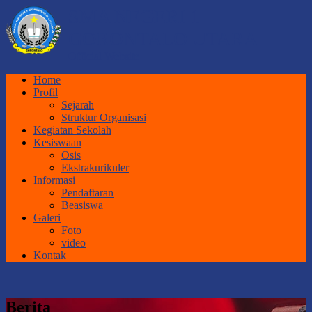
SMA NEGERI 1
GORONTALO UTARA
Official Website
Home
Profil
Sejarah
Struktur Organisasi
Kegiatan Sekolah
Kesiswaan
Osis
Ekstrakurikuler
Informasi
Pendaftaran
Beasiswa
Galeri
Foto
video
Kontak
Berita