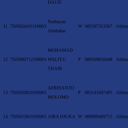
DAUD
Nurhayati
11
7505024101110003
W
085397313567
Afirma
Abubakar
MOHAMAD
12
7505080712100001
WALIYU
P
089509650448
Afirma
THAIB
AFRIYANTO
13
7505020810100001
P
083141697495
Afirma
MOLOMO
14
7505025810100001
AIRA DJUKA
W
089699409715
Afirma