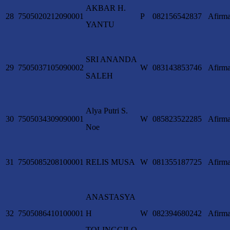
AKBAR H.
28
7505020212090001
P
082156542837
Afirma
YANTU
SRI ANANDA
29
7505037105090002
W
083143853746
Afirma
SALEH
Alya Putri S.
30
7505034309090001
W
085823522285
Afirma
Noe
31
7505085208100001
RELIS MUSA
W
081355187725
Afirma
ANASTASYA
32
7505086410100001
H
W
082394680242
Afirma
TOLINGGILO