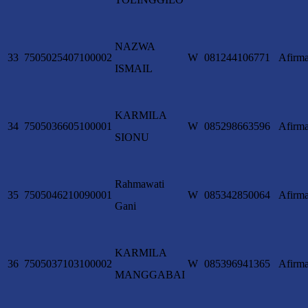
NAZWA
33
7505025407100002
W
081244106771
Afirma
ISMAIL
KARMILA
34
7505036605100001
W
085298663596
Afirma
SIONU
Rahmawati
35
7505046210090001
W
085342850064
Afirma
Gani
KARMILA
36
7505037103100002
W
085396941365
Afirma
MANGGABAI