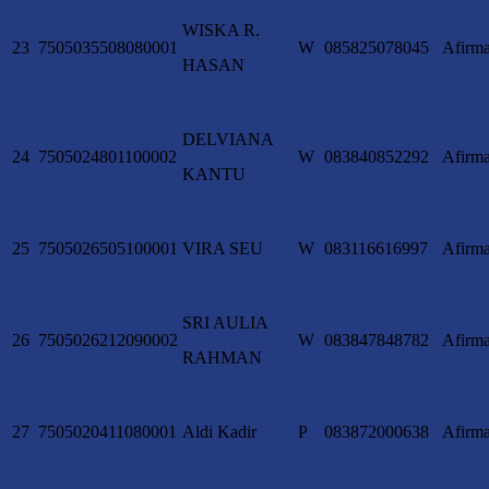
WISKA R.
23
7505035508080001
W
085825078045
Afirma
HASAN
DELVIANA
24
7505024801100002
W
083840852292
Afirma
KANTU
25
7505026505100001
VIRA SEU
W
083116616997
Afirma
SRI AULIA
26
7505026212090002
W
083847848782
Afirma
RAHMAN
27
7505020411080001
Aldi Kadir
P
083872000638
Afirma