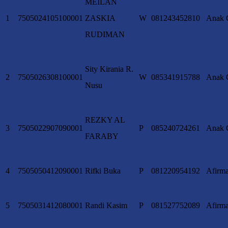
MEILAN
1
7505024105100001
ZASKIA
W
081243452810
Anak 
RUDIMAN
Sity Kirania R.
2
7505026308100001
W
085341915788
Anak 
Nusu
REZKY AL
3
7505022907090001
P
085240724261
Anak 
FARABY
4
7505050412090001
Rifki Buka
P
081220954192
Afirma
5
7505031412080001
Randi Kasim
P
081527752089
Afirma