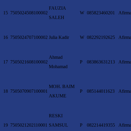
FAUZIA
15
7505024508100002
W
085823460201
Afirma
SALEH
16
7505024707100002
Julia Kadir
W
082292192625
Afirma
Ahmad
17
7505021608100002
P
083863631213
Afirma
Mohamad
MOH. BAIM
18
7505070907100001
P
085144011623
Afirma
AKUME
RESKI
19
7505021202110001
SAMSUL
P
082214419355
Afirma