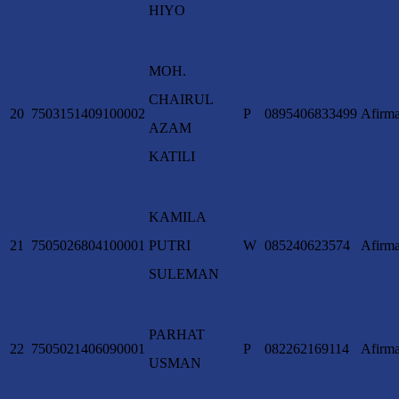
HIYO
MOH.
CHAIRUL
20
7503151409100002
P
0895406833499
Afirma
AZAM
KATILI
KAMILA
21
7505026804100001
PUTRI
W
085240623574
Afirma
SULEMAN
PARHAT
22
7505021406090001
P
082262169114
Afirma
USMAN