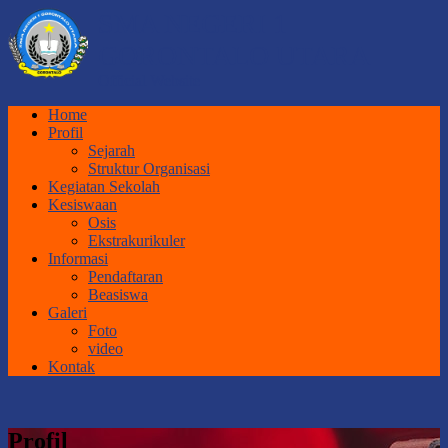
SMA NEGERI 1
GORONTALO UTARA
Official Website
Home
Profil
Sejarah
Struktur Organisasi
Kegiatan Sekolah
Kesiswaan
Osis
Ekstrakurikuler
Informasi
Pendaftaran
Beasiswa
Galeri
Foto
video
Kontak
Profil