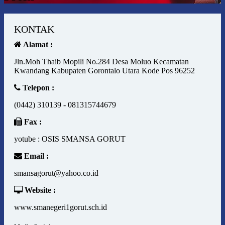
KONTAK
Alamat :
Jln.Moh Thaib Mopili No.284 Desa Moluo Kecamatan
Kwandang Kabupaten Gorontalo Utara Kode Pos 96252
Telepon :
(0442) 310139 - 081315744679
Fax :
yotube : OSIS SMANSA GORUT
Email :
smansagorut@yahoo.co.id
Website :
www.smanegeri1gorut.sch.id