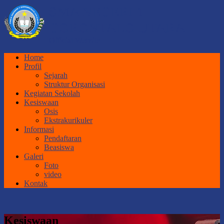
SMA NEGERI 1
GORONTALO UTARA
Official Website
Home
Profil
Sejarah
Struktur Organisasi
Kegiatan Sekolah
Kesiswaan
Osis
Ekstrakurikuler
Informasi
Pendaftaran
Beasiswa
Galeri
Foto
video
Kontak
Kesiswaan