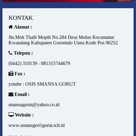
KONTAK
Alamat :
Jln.Moh Thaib Mopili No.284 Desa Moluo Kecamatan
Kwandang Kabupaten Gorontalo Utara Kode Pos 96252
Telepon :
(0442) 310139 - 081315744679
Fax :
yotube : OSIS SMANSA GORUT
Email :
smansagorut@yahoo.co.id
Website :
www.smanegeri1gorut.sch.id