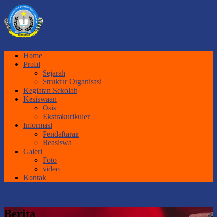
SMA NEGERI 1
GORONTALO UTARA
Official Website
Home
Profil
Sejarah
Struktur Organisasi
Kegiatan Sekolah
Kesiswaan
Osis
Ekstrakurikuler
Informasi
Pendaftaran
Beasiswa
Galeri
Foto
video
Kontak
Berita