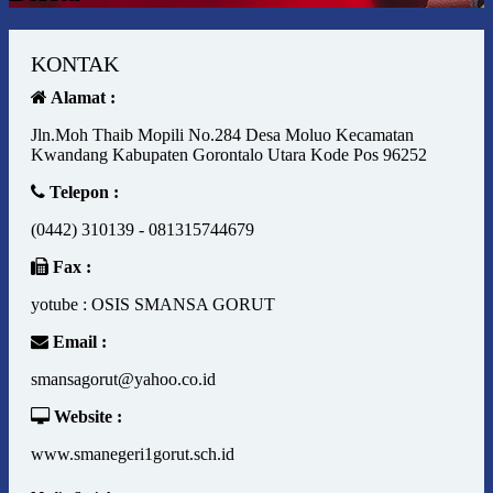
KONTAK
Alamat :
Jln.Moh Thaib Mopili No.284 Desa Moluo Kecamatan
Kwandang Kabupaten Gorontalo Utara Kode Pos 96252
Telepon :
(0442) 310139 - 081315744679
Fax :
yotube : OSIS SMANSA GORUT
Email :
smansagorut@yahoo.co.id
Website :
www.smanegeri1gorut.sch.id