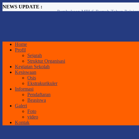
NEWS UPDATE :
ASESMEN PERANGKAT PEMBELAJ
Workshop Peningkatan Kompetensi Guru 
PENGUMUMAN SPMB TAHUN 2026.
RAPAT PENETAPAN NILAI KELAS X
SISTEM PENERIMAAN MURID BARU 
PENGUMUMAN KELAS XII SMA NEGE
Home
IHT SMA NEGERI 1 GORONTALO U
Profil
JADWAL ASESMEN SUMATIF AKHIR
Sejarah
Implementasi Pembelajaran dengan Pende
Struktur Organisasi
Pembukaan MPLS Ramah Tahun Pelajaran
Kegiatan Sekolah
Kesiswaan
Osis
Ekstrakurikuler
Informasi
Pendaftaran
Beasiswa
Galeri
Foto
video
Kontak