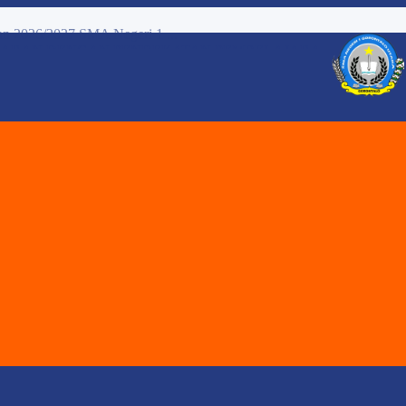
ARAN DENGAN PENDEKATAN PEMBELAJARA...
Melalui Review Perangka...
..
 - XI SMA NEGERI 1 GORONTALO UT...
TAHUN AJARAN 2026 / 2027 SMA NE...
RI 1 GORONTALO UTARA T.P 2025/2...
TARA...
 JENJANG. SMA NEGERI 1 GORONTALO...
katan Mendalam pada Pe...
 2026/2027 SMA Negeri 1 ...