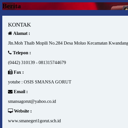
Berita
KONTAK
Alamat :
Jln.Moh Thaib Mopili No.284 Desa Moluo Kecamatan Kwandang
Telepon :
(0442) 310139 - 081315744679
Fax :
yotube : OSIS SMANSA GORUT
Email :
smansagorut@yahoo.co.id
Website :
www.smanegeri1gorut.sch.id