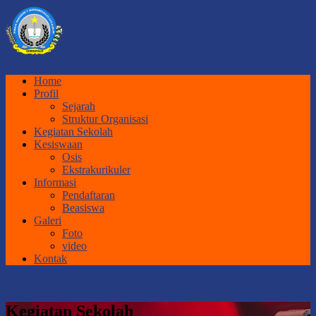
SMA NEGERI 1
GORONTALO UTARA
Official Website
Home
Profil
Sejarah
Struktur Organisasi
Kegiatan Sekolah
Kesiswaan
Osis
Ekstrakurikuler
Informasi
Pendaftaran
Beasiswa
Galeri
Foto
video
Kontak
Kegiatan Sekolah