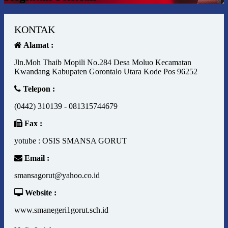
KONTAK
Alamat :
Jln.Moh Thaib Mopili No.284 Desa Moluo Kecamatan
Kwandang Kabupaten Gorontalo Utara Kode Pos 96252
Telepon :
(0442) 310139 - 081315744679
Fax :
yotube : OSIS SMANSA GORUT
Email :
smansagorut@yahoo.co.id
Website :
www.smanegeri1gorut.sch.id