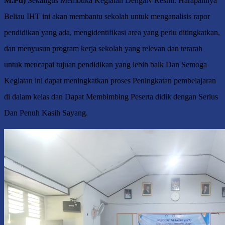
M.Pd)
Sekaligus Membuka Kegiatan DengaN Resmi. Harapannya
Beliau IHT ini akan membantu sekolah untuk menganalisis rapor
pendidikan yang ada, mengidentifikasi area yang perlu ditingkatkan,
dan menyusun program kerja sekolah yang relevan dan terarah
untuk mencapai tujuan pendidikan yang lebih baik Dan Semoga
Kegiatan ini dapat meningkatkan proses Peningkatan pembelajaran
di dalam kelas dan Dapat Membimbing Peserta didik dengan Serius
Dan Penuh Kasih Sayang.