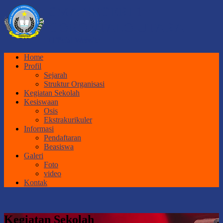
SMA NEGERI 1
GORONTALO UTARA
Official Website
Home
Profil
Sejarah
Struktur Organisasi
Kegiatan Sekolah
Kesiswaan
Osis
Ekstrakurikuler
Informasi
Pendaftaran
Beasiswa
Galeri
Foto
video
Kontak
Kegiatan Sekolah