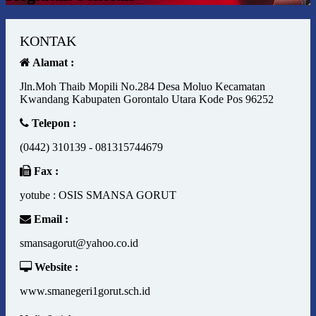
KONTAK
Alamat :
Jln.Moh Thaib Mopili No.284 Desa Moluo Kecamatan
Kwandang Kabupaten Gorontalo Utara Kode Pos 96252
Telepon :
(0442) 310139 - 081315744679
Fax :
yotube : OSIS SMANSA GORUT
Email :
smansagorut@yahoo.co.id
Website :
www.smanegeri1gorut.sch.id