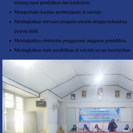
tentang rapor pendidikan dan kurikulum.
Memperbaiki kualitas pembelajaran di sekolah.
Meningkatkan relevansi program sekolah dengan kebutuhan
peserta didik.
Meningkatkan efektivitas penggunaan anggaran pendidikan.
Meningkatkan mutu pendidikan di sekolah secara keseluruhan