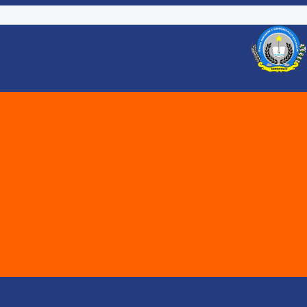
ARAN DENGAN PENDEKATAN PEMBELAJARA...
Melalui Review Perangka...
..
 - XI SMA NEGERI 1 GORONTALO UT...
TAHUN AJARAN 2026 / 2027 SMA NE...
RI 1 GORONTALO UTARA T.P 2025/2...
TARA...
 JENJANG. SMA NEGERI 1 GORONTALO...
katan Mendalam pada Pe...
 2026/2027 SMA Negeri 1 ...