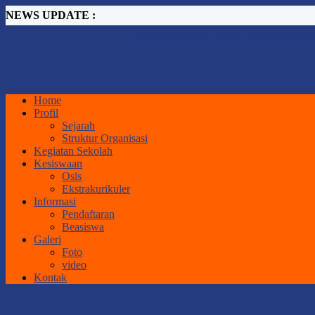
NEWS UPDATE :
ASESMEN PERANGKAT PEMBELAJ
Workshop Peningkatan Kompetensi Guru 
PENGUMUMAN SPMB TAHUN 2026.
RAPAT PENETAPAN NILAI KELAS X
SISTEM PENERIMAAN MURID BARU 
PENGUMUMAN KELAS XII SMA NEGE
Home
IHT SMA NEGERI 1 GORONTALO U
Profil
JADWAL ASESMEN SUMATIF AKHIR
Sejarah
Implementasi Pembelajaran dengan Pende
Struktur Organisasi
Pembukaan MPLS Ramah Tahun Pelajaran
Kegiatan Sekolah
Kesiswaan
Osis
Ekstrakurikuler
Informasi
Pendaftaran
Beasiswa
Galeri
Foto
video
Kontak