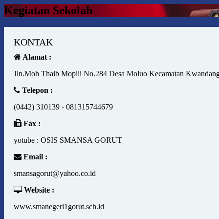
Kegiatan Sekolah
KONTAK
Alamat :
Jln.Moh Thaib Mopili No.284 Desa Moluo Kecamatan Kwandang
Telepon :
(0442) 310139 - 081315744679
Fax :
yotube : OSIS SMANSA GORUT
Email :
smansagorut@yahoo.co.id
Website :
www.smanegeri1gorut.sch.id