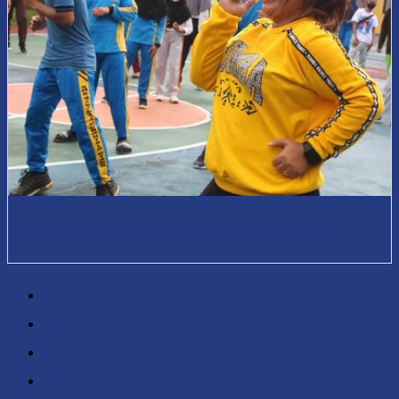
KEGIATAN SMA NEGERI 1 GORONTALO UTARA
«
‹
1
›