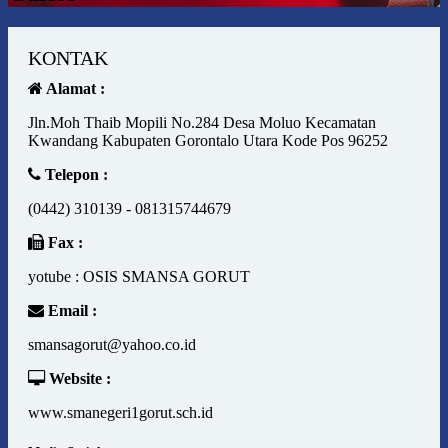
KONTAK
Alamat :
Jln.Moh Thaib Mopili No.284 Desa Moluo Kecamatan
Kwandang Kabupaten Gorontalo Utara Kode Pos 96252
Telepon :
(0442) 310139 - 081315744679
Fax :
yotube : OSIS SMANSA GORUT
Email :
smansagorut@yahoo.co.id
Website :
www.smanegeri1gorut.sch.id