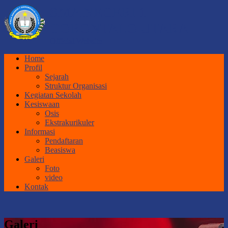
SMA NEGERI 1
GORONTALO UTARA
Official Website
Home
Profil
Sejarah
Struktur Organisasi
Kegiatan Sekolah
Kesiswaan
Osis
Ekstrakurikuler
Informasi
Pendaftaran
Beasiswa
Galeri
Foto
video
Kontak
Galeri