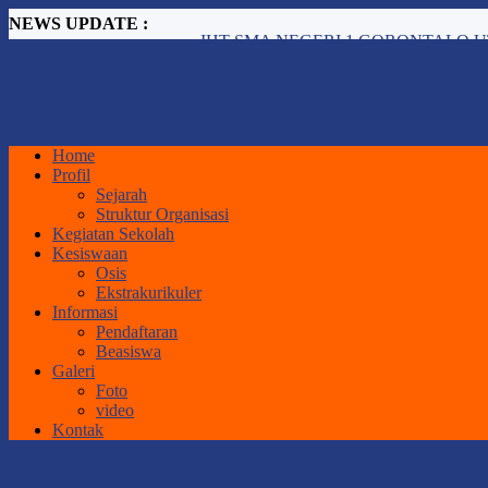
NEWS UPDATE :
JADWAL ASESMEN SUMATIF AKHIR
Implementasi Pembelajaran dengan Pende
Pembukaan MPLS Ramah Tahun Pelajaran
ASESMEN PERANGKAT PEMBELAJ
Workshop Peningkatan Kompetensi Guru 
PENGUMUMAN SPMB TAHUN 2026.
Home
RAPAT PENETAPAN NILAI KELAS X
Profil
SISTEM PENERIMAAN MURID BARU 
Sejarah
PENGUMUMAN KELAS XII SMA NEGE
Struktur Organisasi
IHT SMA NEGERI 1 GORONTALO U
Kegiatan Sekolah
Kesiswaan
Osis
Ekstrakurikuler
Informasi
Pendaftaran
Beasiswa
Galeri
Foto
video
Kontak