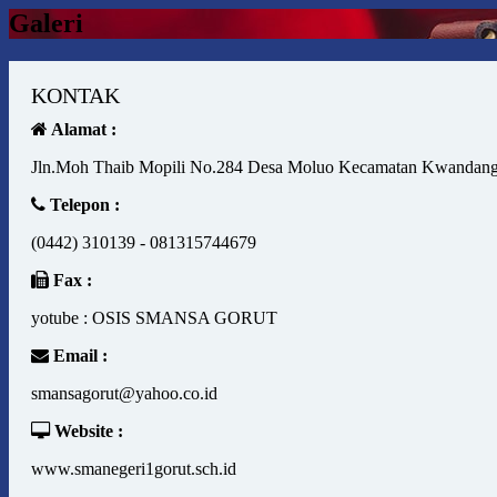
Galeri
KONTAK
Alamat :
Jln.Moh Thaib Mopili No.284 Desa Moluo Kecamatan Kwandang
Telepon :
(0442) 310139 - 081315744679
Fax :
yotube : OSIS SMANSA GORUT
Email :
smansagorut@yahoo.co.id
Website :
www.smanegeri1gorut.sch.id