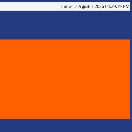
Jum'at, 7 Agustus 2026 04:39:21 PM
SMA NEGERI 1 GORONTALO
UTARA
Official Website