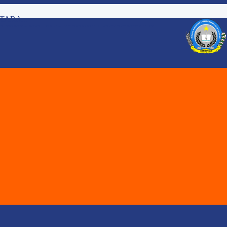
 JENJANG. SMA NEGERI 1 GORONTALO...
katan Mendalam pada Pe...
 2026/2027 SMA Negeri 1 ...
ARAN DENGAN PENDEKATAN PEMBELAJARA...
Melalui Review Perangka...
..
 - XI SMA NEGERI 1 GORONTALO UT...
TAHUN AJARAN 2026 / 2027 SMA NE...
RI 1 GORONTALO UTARA T.P 2025/2...
TARA...