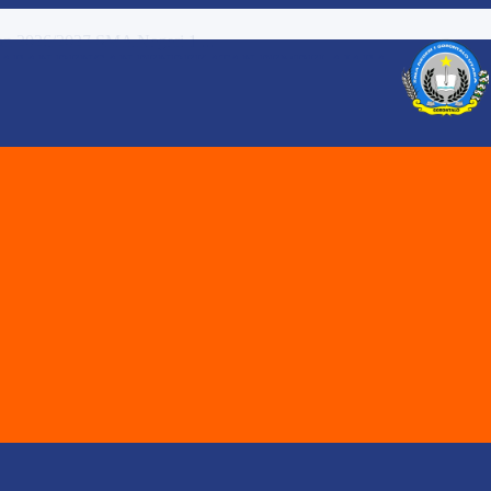
ARAN DENGAN PENDEKATAN PEMBELAJARA...
Melalui Review Perangka...
..
 - XI SMA NEGERI 1 GORONTALO UT...
TAHUN AJARAN 2026 / 2027 SMA NE...
RI 1 GORONTALO UTARA T.P 2025/2...
TARA...
 JENJANG. SMA NEGERI 1 GORONTALO...
katan Mendalam pada Pe...
 2026/2027 SMA Negeri 1 ...