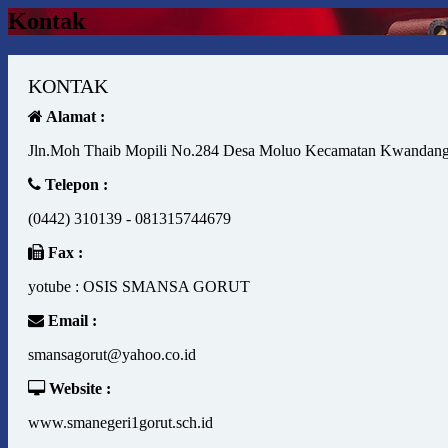
Kontak
KONTAK
Alamat :
Jln.Moh Thaib Mopili No.284 Desa Moluo Kecamatan Kwandang
Telepon :
(0442) 310139 - 081315744679
Fax :
yotube : OSIS SMANSA GORUT
Email :
smansagorut@yahoo.co.id
Website :
www.smanegeri1gorut.sch.id