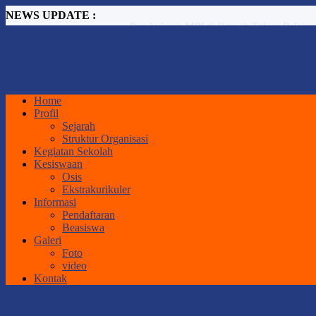
NEWS UPDATE :
ASESMEN PERANGKAT PEMBELAJ
Workshop Peningkatan Kompetensi Guru 
PENGUMUMAN SPMB TAHUN 2026.
RAPAT PENETAPAN NILAI KELAS X
SISTEM PENERIMAAN MURID BARU 
PENGUMUMAN KELAS XII SMA NEGE
Home
IHT SMA NEGERI 1 GORONTALO U
Profil
JADWAL ASESMEN SUMATIF AKHIR
Sejarah
Implementasi Pembelajaran dengan Pende
Struktur Organisasi
Pembukaan MPLS Ramah Tahun Pelajaran
Kegiatan Sekolah
Kesiswaan
Osis
Ekstrakurikuler
Informasi
Pendaftaran
Beasiswa
Galeri
Foto
video
Kontak