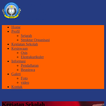
SMA NEGERI 1
GORONTALO UTARA
Official Website
Home
Profil
Sejarah
Struktur Organisasi
Kegiatan Sekolah
Kesiswaan
Osis
Ekstrakurikuler
Informasi
Pendaftaran
Beasiswa
Galeri
Foto
video
Kontak
Kegiatan Sekolah