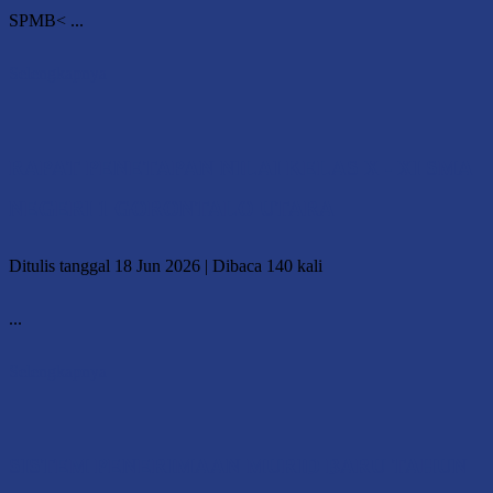
SPMB< ...
Selengkapnya
RAPAT PENETAPAN NILAI KELAS X - XI SMA
NEGERI 1 GORONTALO UTARA
Ditulis tanggal 18 Jun 2026 | Dibaca 140 kali
...
Selengkapnya
SISTEM PENERIMAAN MURID BARU TAHUN