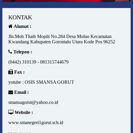
KONTAK
Alamat :
Jln.Moh Thaib Mopili No.284 Desa Moluo Kecamatan
Kwandang Kabupaten Gorontalo Utara Kode Pos 96252
Telepon :
(0442) 310139 - 081315744679
Fax :
yotube : OSIS SMANSA GORUT
Email :
smansagorut@yahoo.co.id
Website :
www.smanegeri1gorut.sch.id