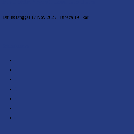
MBG SMA Negeri 1 Gorontalo Utara
Ditulis tanggal 17 Nov 2025 | Dibaca 191 kali
...
Selengkapnya
«
‹
1
2
3
›
»